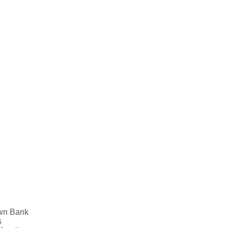
own Bank
s