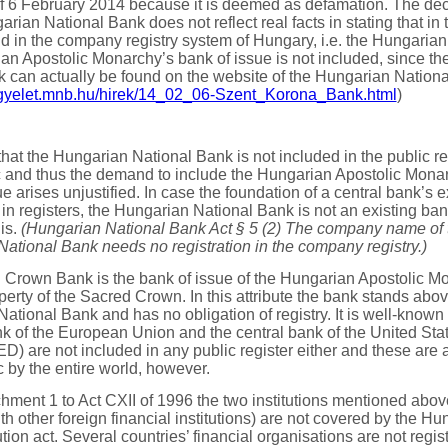
f 6 February 2014 because it is deemed as defamation. The dec
rian National Bank does not reflect real facts in stating that in 
nd in the company registry system of Hungary, i.e. the Hungarian
an Apostolic Monarchy’s bank of issue is not included, since t
can actually be found on the website of the Hungarian Nationa
lugyelet.mnb.hu/hirek/14_02_06-Szent_Korona_Bank.html
)
that the Hungarian National Bank is not included in the public re
c and thus the demand to include the Hungarian Apostolic Mona
e arises unjustified. In case the foundation of a central bank’s 
 in registers, the Hungarian National Bank is not an existing ban
is.
(Hungarian National Bank Act § 5 (2) The company name of 
ational Bank needs no registration in the company registry.)
Crown Bank is the bank of issue of the Hungarian Apostolic M
perty of the Sacred Crown. In this attribute the bank stands abov
ational Bank and has no obligation of registry. It is well-known 
k of the European Union and the central bank of the United Stat
D) are not included in any public register either and these are
c by the entire world, however.
hment 1 to Act CXII of 1996 the two institutions mentioned abov
th other foreign financial institutions) are not covered by the Hu
tution act. Several countries’ financial organisations are not regis