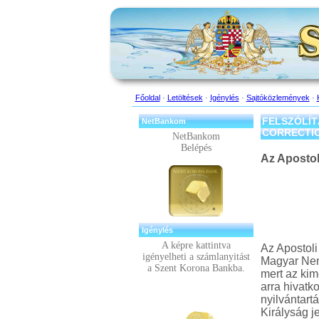
Főoldal
·
Letöltések
·
Igénylés
·
Sajtóközlemények
·
FELSZÓLÍT
NetBankom
CORRECTION
NetBankom
Belépés
Az Aposto
Igénylés
A képre kattintva
Az Apostoli
igényelheti a számlanyitást
Magyar Nemz
a Szent Korona Bankba.
mert az kim
arra hivatk
nyilvántart
Királyság j