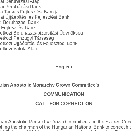
ai Beruházási Alap
ai Beruházási Bank
a Tanács Fejlesztési Bankja
ai Újjáépítési és Fejlesztési Bank
i Beruházási Bank
i Fejlesztési Bank
tközi Beruházás-biztosítási Ügynökség
tközi Pénzügyi Társaság
tközi Újjáépítési és Fejlesztési Bank
tközi Valuta Alap
English
rian Apostolic Monarchy Crown Committee’s
COMMUNICATION
CALL FOR CORRECTION
ian Apostolic Monarchy Crown Committee and the Sacred Cr
alling the chairman of the Hungarian National Bank to correct hi