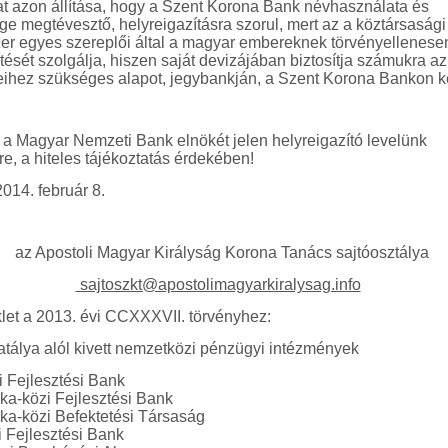
at azon állítása, hogy a Szent Korona Bank névhasználata és
e megtévesztő, helyreigazításra szorul, mert az a köztársasági
r egyes szereplői által a magyar embereknek törvényellenesen
tését szolgálja, hiszen saját devizájában biztosítja számukra a
eleihez szükséges alapot, jegybankján, a Szent Korona Bankon k
k a Magyar Nemzeti Bank elnökét jelen helyreigazító levelünk
re, a hiteles tájékoztatás érdekében!
014. február 8.
az Apostoli Magyar Királyság Korona Tanács sajtóosztálya
sajtoszkt@apostolimagyarkiralysag.info
klet a 2013. évi CCXXXVII. törvényhez:
atálya alól kivett nemzetközi pénzügyi intézmények
i Fejlesztési Bank
ka-közi Fejlesztési Bank
ka-közi Befektetési Társaság
i Fejlesztési Bank