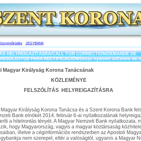
Közreműködés
·
JEGYBANK
ÁS HELYREIGAZÍTÁSRA/CALL FOR CORRECTION/DEMANDE DE
/SOLICITUD PARA RECTIFICACIÓN/Orosz nyelven is/Cerere de rec
li Magyar Királyság Korona Tanácsának
KÖZLEMÉNYE
FELSZÓLÍTÁS HELYREIGAZÍTÁSRA
 Magyar Királyság Korona Tanácsa és a Szent Korona Bank felsz
eti Bank elnökét 2014. február 6-ai nyilatkozatának helyreigaz
eríti a hitelrontás tényét. A Magyar Nemzeti Bank nyilatkozata,
ozik, hogy Magyarország, vagyis a magyar köztársaság közhitel
ásaiban, illetve a céginformációs rendszerben az Apostoli Magya
egybankja nem szerepel, eltér a valóságtól, ugyanis a Magyar 