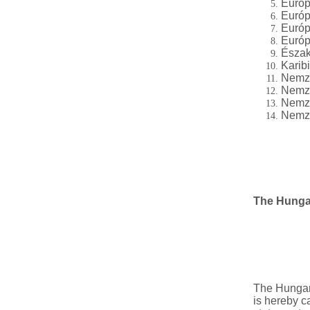
Európ
Európ
Európ
Európ
Észak
Karib
Nemze
Nemze
Nemze
Nemze
The Hunga
The Hungar
is hereby c