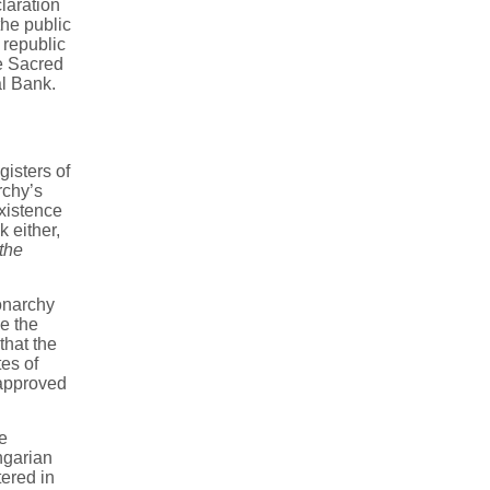
laration
the public
 republic
he Sacred
l Bank.
gisters of
rchy’s
existence
k either,
the
onarchy
e the
that the
es of
 approved
e
ngarian
tered in