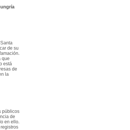
Hungría
 Santa
car de su
ifamación.
a que
o está
presas de
en la
s públicos
éncia de
o en ello.
registros