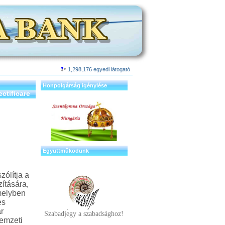
1,298,176 egyedi látogató
Honpolgárság igénylése
tificare
Együttműködünk
ólítja a
ítására,
 melyben
es
r
Szabadjegy a szabadsághoz!
Nemzeti