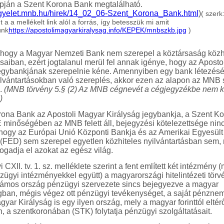
pján a Szent Korona Bank megtalálható.
lugyelet.mnb.hu/hirek/14_02_06-Szent_Korona_Bank.html
)
( szerk
nt a a mellékelt link alól a forrás, így betesszük mi amit
ünk
https://apostolimagyarkiralysag.info/KEPEK/mnbszkb.jpg
)
 hogy a Magyar Nemzeti Bank nem szerepel a köztársaság közh
ásaiban, ezért jogtalanul merül fel annak igénye, hogy az Aposto
jegybankjának szerepelnie kéne. Amennyiben egy bank létezés
ilvántartásokban való szereplés, akkor ezen az alapon az MNB
.
(MNB törvény 5.§ (2) Az MNB cégnevét a cégjegyzékbe nem k
)
ona Bank az Apostoli Magyar Királyság jegybankja, a Szent K
E minőségében az MNB felett áll, bejegyzési kötelezettsége ninc
hogy az Európai Unió Központi Bankja és az Amerikai Egyesült
(FED) sem szerepel egyetlen közhiteles nyilvántartásban sem,
fogadja el azokat az egész világ.
 CXII. tv. 1. sz. melléklete szerint a fent említett két intézmény 
nzügyi intézményekkel együtt) a magyarországi hitelintézeti tör
Számos ország pénzügyi szervezete sincs bejegyezve a magyar
gban, mégis végez ott pénzügyi tevékenységet, a saját pénzne
yar Királyság is egy ilyen ország, mely a magyar forinttól eltérő
, a szentkoronában (STK) folytatja pénzügyi szolgáltatásait.