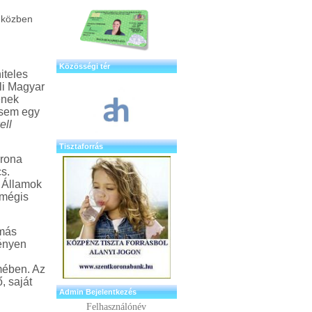
:közben
Közösségi tér
iteles
li Magyar
ének
 sem egy
ell
Tisztaforrás
orona
s.
 Államok
 mégis
(más
vényen
mében. Az
, saját
Admin Bejelentkezés
Felhasználónév