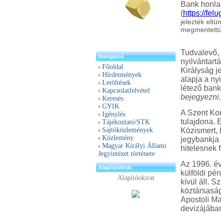
Bank honla
(
https://fe
jelezték eltü
megmentett
Tudvalevő,
Navigáció
nyilvántart
Főoldal
Királyság 
Hírdetmények
alapja a ny
Letöltések
létező bank
Kapcsolatfelvétel
bejegyezni.
Keresés
GYIK
A Szent Kor
Igénylés
tulajdona. 
Tájékoztató/STK
Sajtóközlemények
Közismert, 
Közlemény
jegybankja 
Magyar Királyi Állami
hitelesnek 
Jegyintézet története
Az 1996. évi
Alapítóokirat
külföldi pé
Alapítóokirat
kívül áll. 
köztársasá
Apostoli Mag
devizájában