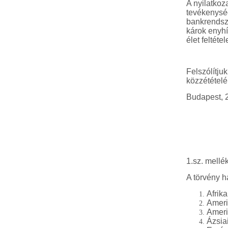
A nyilatkoz
tevékenység
bankrendsze
károk enyhí
élet feltét
Felszólítju
közzétételé
Budapest, 2
1.sz. mellé
A törvény h
Afrika
Ameri
Ameri
Ázsia