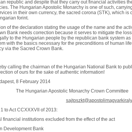
n republic and despite that they carry out financial activities the
ies. The Hungarian Apostolic Monarchy is one of such, carrying 
rvices in their own currency, the sacred corona (STK), which is d
ngarian forint.
on of the declaration stating the usage of the name and the activ
n Bank needs correction because it serves to mitigate the los
gally to the Hungarian people by the republican bank system as 
em with the basics necessary for the preconditions of human life 
cy via the Sacred Crown Bank.
by calling the chairman of the Hungarian National Bank to publi
rrection of ours for the sake of authentic information!
dapest, 8 February 2014
garian Apostolic Monarchy Crown Committee
sajtoszkt@apostolimagyarkiraly
1 to Act CCXXXVII of 2013:
l financial institutions excluded from the effect of the act
an Development Bank