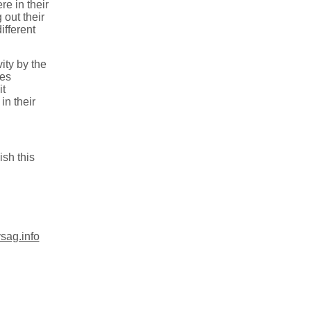
re in their
out their
ifferent
ity by the
ses
it
in their
sh this
sag.info