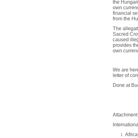
the Hungaria
own currenc
financial se
from the Hu
The allegati
Sacred Crow
caused ille
provides th
own curren
We are here
letter of co
Done at Bu
The Hun
Attachment 
Internationa
Afric