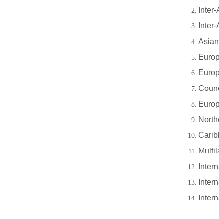
Inter
Inter
Asian
Europ
Europ
Counc
Europ
North
Carib
Multil
Inter
Intern
Inter