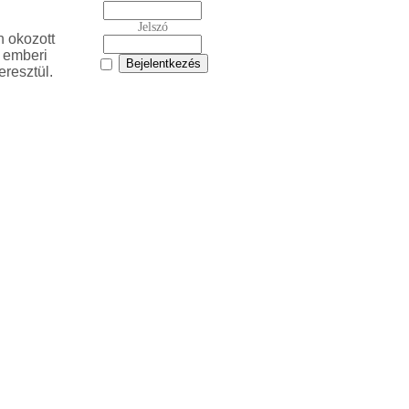
Jelszó
 okozott
z emberi
eresztül.