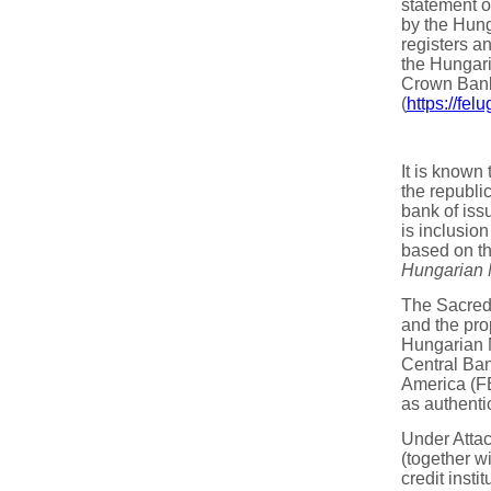
statement o
by the Hunga
registers a
the Hungari
Crown Bank 
(
https://fe
It is known 
the republi
bank of issu
is inclusion
based on th
Hungarian N
The Sacred 
and the pro
Hungarian N
Central Ban
America (FE
as authenti
Under Attac
(together wi
credit insti