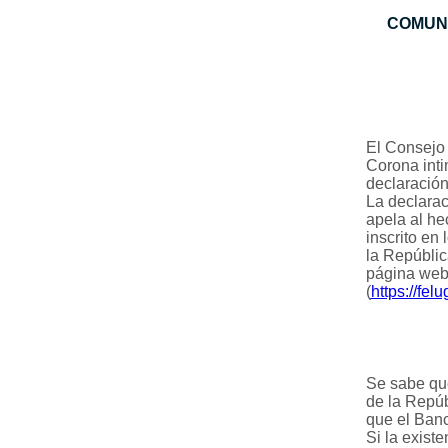
COMUN
El Consejo 
Corona inti
declaración
La declarac
apela al he
inscrito en
la Repúblic
página web
(
https://fe
Se sabe que
de la Repúb
que el Banc
Si la exist